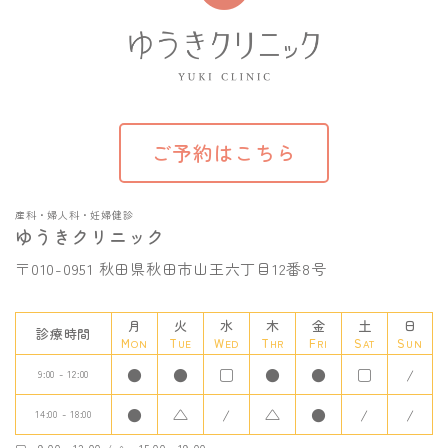
ご予約はこちら
産科・婦人科・妊婦健診
ゆうきクリニック
〒010-0951 秋田県秋田市山王六丁目12番8号
月
火
水
木
金
土
日
診療時間
MON
TUE
WED
THR
FRI
SAT
SUN
●
●
□
●
●
□
/
9:00 - 12:00
●
△
/
△
●
/
/
14:00 - 18:00