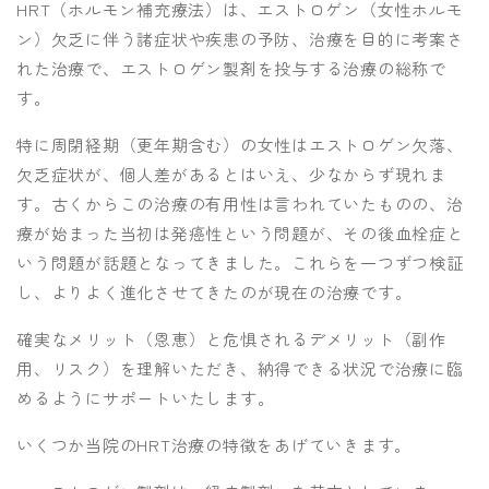
HRT（ホルモン補充療法）は、エストロゲン（女性ホルモ
ン）欠乏に伴う諸症状や疾患の予防、治療を目的に考案さ
れた治療で、エストロゲン製剤を投与する治療の総称で
す。
特に周閉経期（更年期含む）の女性はエストロゲン欠落、
欠乏症状が、個人差があるとはいえ、少なからず現れま
す。古くからこの治療の有用性は言われていたものの、治
療が始まった当初は発癌性という問題が、その後血栓症と
いう問題が話題となってきました。これらを一つずつ検証
し、よりよく進化させてきたのが現在の治療です。
確実なメリット（恩恵）と危惧されるデメリット（副作
用、リスク）を理解いただき、納得できる状況で治療に臨
めるようにサポートいたします。
いくつか当院のHRT治療の特徴をあげていきます。