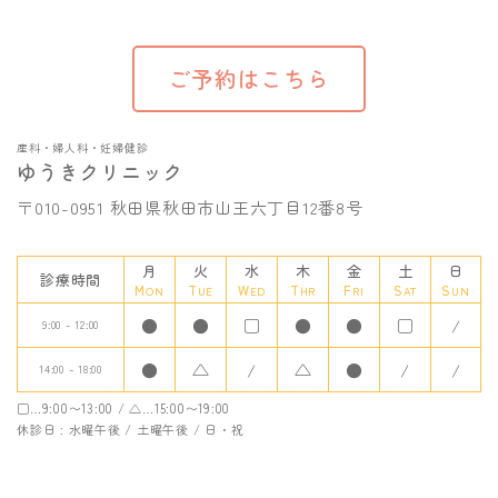
ご予約はこちら
産科・婦人科・妊婦健診
ゆうきクリニック
〒010-0951 秋田県秋田市山王六丁目12番8号
月
火
水
木
金
土
日
診療時間
MON
TUE
WED
THR
FRI
SAT
SUN
●
●
□
●
●
□
/
9:00 - 12:00
●
△
/
△
●
/
/
14:00 - 18:00
□…9:00〜13:00 / △…15:00〜19:00
休診日 : 水曜午後 / 土曜午後 / 日・祝