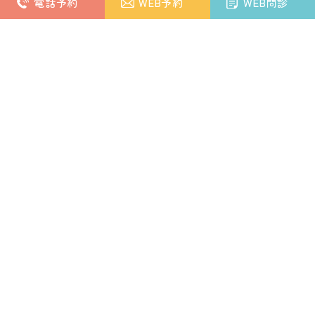
電話予約
WEB予約
WEB問診
ゆうきクリニックについて
当クリニックでは、妊婦健診をはじめとした産科診療、良
性疾患、がん検診を中心とした婦人科診療、思春期、更年
期の女性診療を中心に、内科慢性疾患、普段お悩みの諸症
状へのアプローチも含め、幅広く対応してまいります。
適切に各総合病院、大学病院へのご紹介もさせていただき
ますので、まずは安心して当クリニックへご相談いただけ
ればと思っております。
クリニックのこと